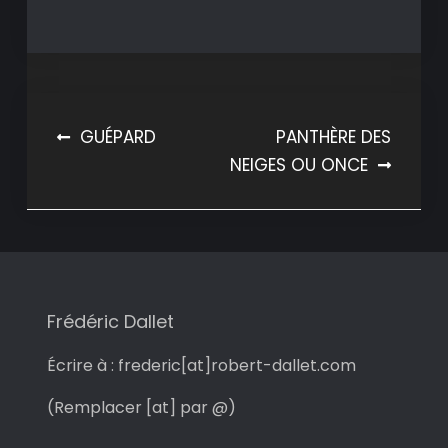
Navigation
GUÉPARD
PANTHÈRE DES
NEIGES OU ONCE
de
l’article
Frédéric Dallet
Écrire à : frederic[at]robert-dallet.com
(Remplacer [at] par @)