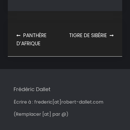
Navigation
PANTHÈRE
TIGRE DE SIBÉRIE
D’AFRIQUE
de
l’article
Frédéric Dallet
Écrire à : frederic[at]robert-dallet.com
(Remplacer [at] par @)